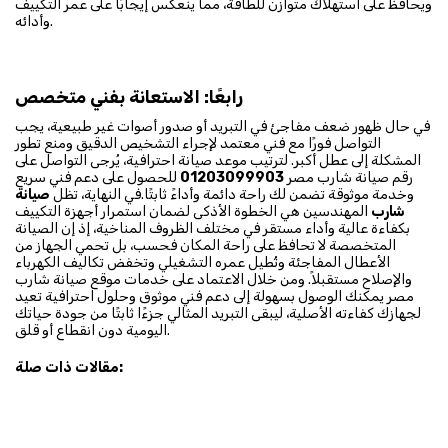
ويحافظ على استهلاك متوازن للطاقة، مما ينعكس إيجابًا على عمر التكييف
وأدائه.
رابعًا: الاستعانة بفني متخصص
في حال ظهور ضعف مفاجئ في التبريد أو صدور أصوات غير طبيعية، يجب
التواصل فورًا مع فني معتمد لإجراء التشخيص الدقيق ومنع تطور
المشكلة إلى عطل أكبر. لترتيب موعد صيانة احترافية، يُرجى التواصل على
رقم صيانة شارب مصر
01203099903
للحصول على دعم فني سريع
وخدمة موثوقة تضمن لك راحة دائمة وأداءً ثابتًا.في النهاية، تظل
صيانة
شارب
المهندسين هي الخطوة الأذكى لضمان استمرار أجهزة التكييف
بكفاءة عالية وأداء مستقر في مختلف الظروف المناخية، إذ إن الصيانة
المتخصصة لا تحافظ على راحة المكان فحسب، بل تحمي الجهاز من
الأعطال المفاجئة وتُطيل عمره التشغيلي وتخفض تكاليف الكهرباء
والإصلاح مستقبلاً. ومن خلال الاعتماد على خدمات موقع صيانة شارب
مصر يمكنك الوصول بسهولة إلى دعم فني موثوق وحلول احترافية تعيد
لجهازك كفاءته الأصلية، ليبقى التبريد المثالي جزءًا ثابتًا من جودة حياتك
اليومية دون انقطاع أو قلق.
مقالات ذات صلة: