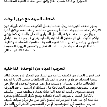
الحراري وإعادة شحن الغاز وفق المواصفات الفنية المعتمدة.
ضعف التبريد مع مرور الوقت
يظهر ضعف التبريد تدريجيًا عندما يعمل التكييف لساعات طويلة دون
فترات راحة، مما يجهد الضاغط ويخفض كفاءته، أو عند عدم توافق قدرة
الجهاز مع مساحة الغرفة والحمل الحراري الفعلي بالمكان. كما يؤدي
تراكم الأتربة على الوحدتين الداخلية والخارجية إلى تراجع كفاءة التبادل
الحراري. ويشمل الحل إعادة تقييم القدرة المناسبة للمساحة، وتنظيفًا
شاملًا للوحدات، وضبط إعدادات التشغيل وتحسين التهوية المحيطة
لاستعادة الأداء المثالي.
تسريب المياه من الوحدة الداخلية
يُعد تسرب المياه من تكييف شارب من الشكاوى المتكررة، ويحدث غالبًا
نتيجة انسداد خرطوم أو مجرى تصريف المكثفات بسبب الأتربة أو نمو
الطحالب داخل المسار، أو بسبب ميل غير صحيح للوحدة أو خلل في
حوض التصريف. وتعتمد المعالجة على تسليك أو استبدال خط الصرف،
وضبط مستوى تركيب الوحدة الداخلية بدقة، وتنظيف مسار التكثيف
بالكامل لضمان تصريف المياه بكفاءة ومنع تكرار المشكلة.وبمجرد
ملاحظة أي من هذه المؤشرات، يُنصح بالتواصل مع مركز صيانة تكييف
شارب المعتمد في المهندسين لإجراء التشخيص الاحترافي والتدخل