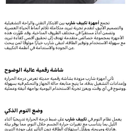
تجمع
أجهزة تكييف شارب
بين الابتكار التقني والراحة التشغيلية
والتصميم الأنيق، لتقدم تجربة تبريد متكاملة تلائم أنماط الحياة العصرية
وتضمن أداءً مستقرًا في مختلف الظروف المناخية. وقد طُوِّرت هذه
الأجهزة بمجموعة خصائص متقدمة تهدف إلى تحقيق أقصى كفاءة تبريد
مع سهولة الاستخدام وتوفير الطاقة، لتبقى شارب خيارًا موثوقًا لمن يبحث
عن الجودة والاستدامة في أنظمة التكييف.
شاشة رقمية عالية الوضوح
تأتي أجهزة شارب مزودة بشاشة رقمية حديثة تعرض درجة الحرارة
وإعدادات التشغيل بدقة، ما يتيح متابعة حالة الجهاز والتحكم فيه بسهولة
ووضوح في أي وقت، ويعزز تجربة الاستخدام اليومية بواجهة أنيقة وعملية.
وضع النوم الذكي
يعمل نظام النوم في
تكييف شارب
على ضبط درجة الحرارة تدريجيًا أثناء
الليل بما يتناسب مع تغيرات حرارة الجسم خلال النوم، مما يوفر بيئة
هادئة ومريحة، ويقلل استهلاك الطاقة دون التأثير على جودة التبريد.