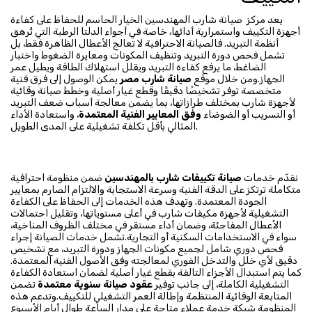
يعد مركز صيانة شارب المهندسين الخيار الحاسم للحفاظ على كفاءة
أجهزة التكييف واستمرارية أدائها، خاصة في أجواء الدلتا الرطبة التي تُرهق
أنظمة التبريد. فالصيانة الاحترافية لا تعالج الأعطال الظاهرة فقط، بل
تشمل فحص دورة التبريد وتنظيف المكونات ومعايرة الضغوط واختبار
الضاغط، ما يرفع كفاءة التبريد ويقلل استهلاك الطاقة ويطيل عمر
الجهاز.ومن خلال موقع
صيانة شارب مصر
يمكن الوصول إلى فرق فنية
متخصصة توفر تشخيصًا دقيقًا وقطع غيار أصلية وخطط صيانة وقائية
لأجهزة شارب بمختلف طرازاتها، بما يضمن معالجة أسباب ضعف التبريد
أو التسريب أو الضوضاء
وفق المعايير الفنية المعتمدة
، واستعادة الأداء
المثالي بأقل تكلفة تشغيلية على المدى الطويل.
نقدّم خدمات
صيانة تكييفات شارب بالمهندسين
ضمن منظومة احترافية
متكاملة ترتكز على الدقة الفنية وسرعة الاستجابة والالتزام الصارم بمعايير
الجودة المعتمدة. وتهدف هذه الخدمات إلى الحفاظ على الكفاءة
التشغيلية لأجهزة مكيفات شارب في أعلى مستوياتها، وتقليل احتمالات
الأعطال المفاجئة، وضمان أداء مستقر في مختلف الظروف المناخية،
سواء في الاستخدامات السكنية أو التجارية.تشمل خدمات الصيانة إجراء
فحص دوري شامل لجميع مكونات الجهاز ودورة التبريد، مع تشخيص
دقيق لأي خلل والتدخل الفوري لمعالجته وفق الأصول الفنية المعتمدة.
كما يتم استبدال الأجزاء التالفة بقطع غيار أصلية لضمان استعادة الكفاءة
التشغيلية الكاملة، إلى جانب توفير
عقود صيانة سنوية معتمدة
تضمن
المتابعة الوقائية المنتظمة وإطالة العمر التشغيلي للتكييف.وتدعم هذه
المنظومة شبكة خدمة عملاء متاحة على مدار الساعة طوال أيام الأسبوع