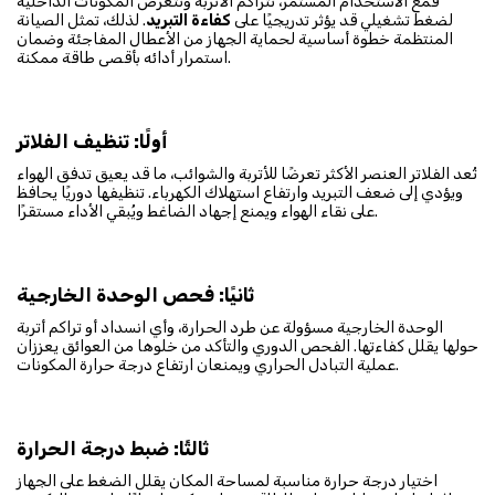
فمع الاستخدام المستمر، تتراكم الأتربة وتتعرض المكونات الداخلية
لضغط تشغيلي قد يؤثر تدريجيًا على
كفاءة التبريد
. لذلك، تمثل الصيانة
المنتظمة خطوة أساسية لحماية الجهاز من الأعطال المفاجئة وضمان
استمرار أدائه بأقصى طاقة ممكنة.
أولًا: تنظيف الفلاتر
تُعد الفلاتر العنصر الأكثر تعرضًا للأتربة والشوائب، ما قد يعيق تدفق الهواء
ويؤدي إلى ضعف التبريد وارتفاع استهلاك الكهرباء. تنظيفها دوريًا يحافظ
على نقاء الهواء ويمنع إجهاد الضاغط ويُبقي الأداء مستقرًا.
ثانيًا: فحص الوحدة الخارجية
الوحدة الخارجية مسؤولة عن طرد الحرارة، وأي انسداد أو تراكم أتربة
حولها يقلل كفاءتها. الفحص الدوري والتأكد من خلوها من العوائق يعززان
عملية التبادل الحراري ويمنعان ارتفاع درجة حرارة المكونات.
ثالثًا: ضبط درجة الحرارة
اختيار درجة حرارة مناسبة لمساحة المكان يقلل الضغط على الجهاز