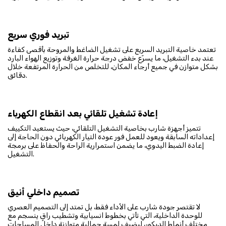
تبريد فوري سريع
تعتمد خاصية التبريد السريع على تشغيل الضاغط والمروحة بأقصى كفاءة
عند بدء التشغيل، ما يسرّع خفض درجة حرارة الغرفة وتوزيع الهواء البارد
بشكل متوازن في جميع أرجاء المكان، للتخلص من الحرارة المرتفعة خلال
دقائق.
إعادة تشغيل تلقائي بعد انقطاع الكهرباء
تتميز أجهزة شارب بخاصية التشغيل التلقائي، حيث يستعيد التكييف
إعداداته السابقة ويعود للعمل فور عودة التيار الكهربائي دون الحاجة إلى
إعادة الضبط اليدوي، ما يضمن استمرارية الراحة والحفاظ على برمجة
التشغيل.
تصميم داخلي أنيق
لا تقتصر جودة شارب على الأداء فقط، بل تمتد إلى التصميم العصري
للوحدة الداخلية، التي تأتي بخطوط انسيابية وتشطيب راقٍ ينسجم مع
مختلف أنماط الديكور، ليضيف لمسة جمالية متوازنة داخل المساحات