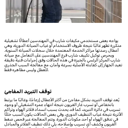
يواجه بعض مستخدمي مكيفات شارب في المهندسين أعطالًا تشغيلية
متكررة تظهر غالبًا نتيجة ظروف الاستخدام أو غياب الصيانة الدورية، وهي
أعطال رصدتها مراكز الخدمة المعتمدة خلال سجلات الصيانة السنوية.
ويحرص توكيل تكييف شارب فرع المهندسين على التعامل مع صيانة
شارب المركز الرئسي بالجيزة في هذه الحالات وفق إجراءات فنية دقيقة
تعيد الجهاز إلى كفاءته الأصلية بسرعة وأمان، مع معالجة السبب الجذري
للعطل وليس مظاهره فقط.
توقف التبريد المفاجئ
يُعد توقف التبريد بشكل مفاجئ من أكثر الأعطال إزعاجًا، وغالبًا ما يرتبط
بانخفاض أو تسرب غاز الفريون نتيجة انتهاء عمره التشغيلي أو وجود
تسريب في دائرة التبريد، كما قد يحدث بسبب انسداد فلاتر الهواء وتراكم
الأتربة نتيجة غياب التنظيف الدوري. وفي بعض الحالات يكون السبب خللًا
في تدفق الهواء أو أحد مكونات الدورة. وتتم المعالجة عبر فحص ضغط
الفريون وكشف أي تسريب وإصلاحه، يلي ذلك تنظيف الفلاتر والمبادل