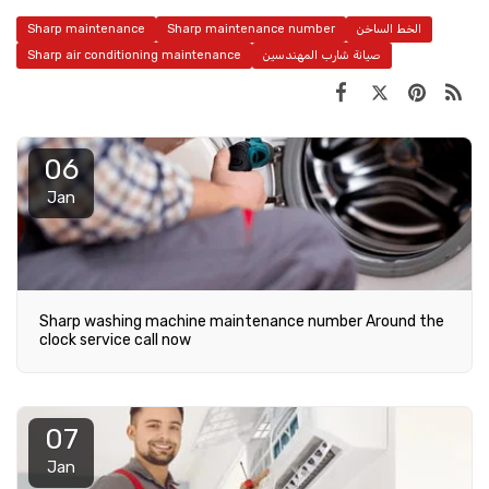
الخط الساخن
Sharp maintenance number
Sharp maintenance
صيانة شارب المهندسين
Sharp air conditioning maintenance
06
Jan
Sharp washing machine maintenance number Around the
clock service call now
07
Jan