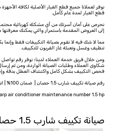
نوفر لعملانا جميع قطع الغيار الأصلية لكافة الأجهزة
قطع الغيار لمدة عام كامل.
نحرص على أمان أسرتك من أي مشكلة كهربائية محتملة و
إلى العروض المقدمة باستمرار والتي يمكنك معرفتها من
مما لا شك فيه لا نقوم بصيانة التكييفات فقط وإنما ب
تنظيف وغسل وتعبئة غاز الفريون للتكييف.
شكاوى العملاء وطلبات الصيانة الواردة، ومن ثم إرس
فحص التكييف بشكل كامل واكتشاف العطل بدقة وإص
رقم صيانة تكييف شارب 1.5 حصان | ضمان 100% | اتصل الآن 01203099903
arp air conditioner maintenance number 1.5 hp
صيانة تكييف شارب 1.5 حصان